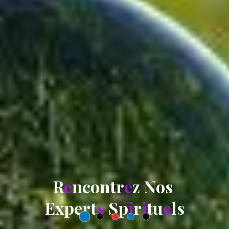
R
e
n
c
o
n
t
r
e
z
N
o
s
E
x
p
e
r
t
s
S
p
i
r
i
t
u
e
l
s