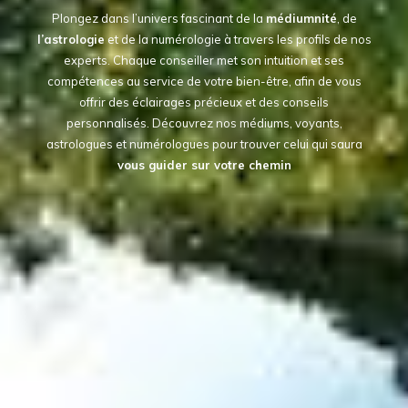
Plongez dans l’univers fascinant de la
médiumnité
, de
l’astrologie
et de la numérologie à travers les profils de nos
experts. Chaque conseiller met son intuition et ses
compétences au service de votre bien-être, afin de vous
offrir des éclairages précieux et des conseils
personnalisés. Découvrez nos médiums, voyants,
astrologues et numérologues pour trouver celui qui saura
vous guider sur votre chemin