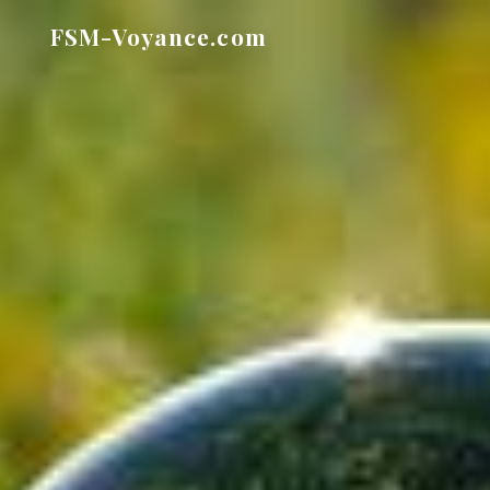
FSM-Voyance.com