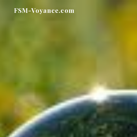
FSM-Voyance.com