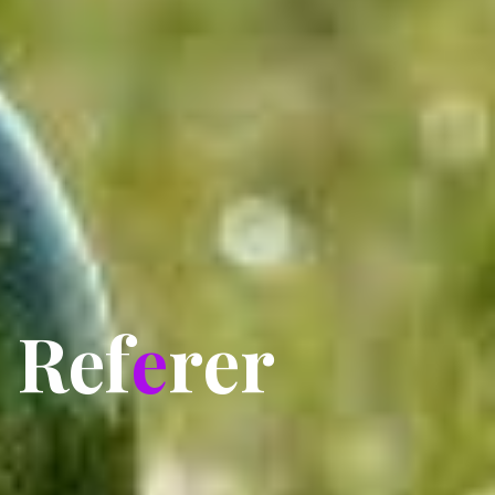
R
e
f
e
r
e
r