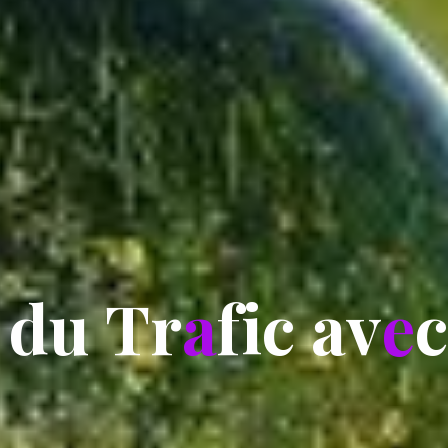
d
u
T
r
a
f
i
c
a
v
e
c