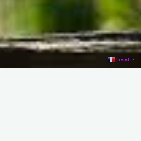
French
▼
horizon
 bientôt lancée !