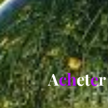
A
c
h
e
t
e
r