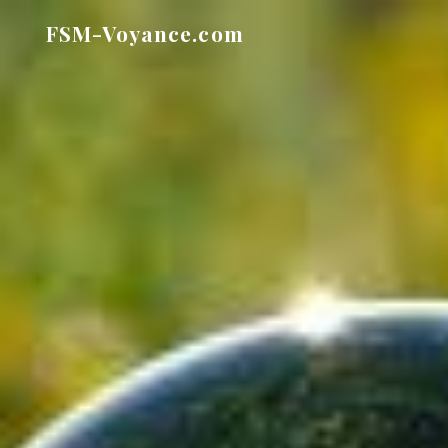
Aller
FSM-Voyance.com
au
contenu