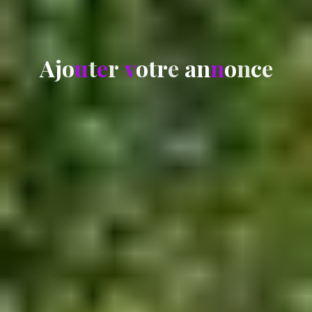
A
j
o
u
t
e
r
v
o
t
r
e
a
n
n
o
n
c
e