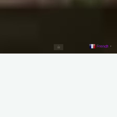
French
▼
Advanced Search
Annuaire Fsm-voyance
Ajouter une annonce