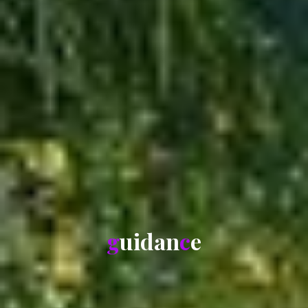
g
u
i
d
a
n
c
e