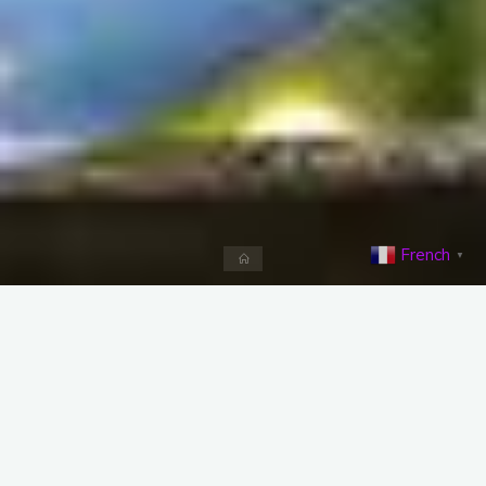
French
▼
Accueil
Advanced Search
Annuaire Fsm-voyance