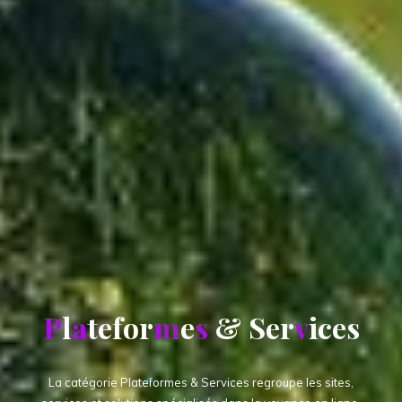
P
l
a
t
e
f
o
r
m
e
s
&
S
e
r
v
i
c
e
s
La catégorie Plateformes & Services regroupe les sites,